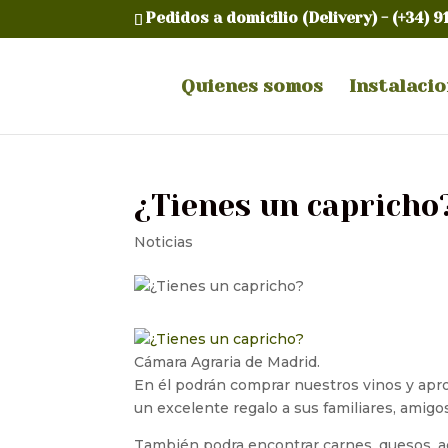
Pedidos a domicilio (Delivery) -
(+34) 9
Quienes somos
Instalaci
¿Tienes un capricho
Noticias
Cámara Agraria de Madrid.
En él podrán comprar nuestros vinos y apr
un excelente regalo a sus familiares, amigo
También podra encontrar carnes, quesos, ac