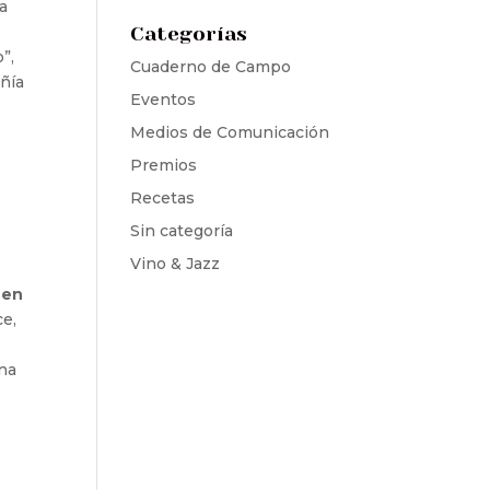
ía
Categorías
”,
Cuaderno de Campo
añía
Eventos
Medios de Comunicación
Premios
Recetas
Sin categoría
Vino & Jazz
 en
ce,
ena