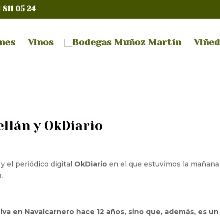
1 811 05 24
ones
Vinos
Viñe
ellán y OkDiario
y el periódico digital
OkDiario
en el que estuvimos la mañana
.
nitiva en Navalcarnero hace 12 años, sino que, además, es un