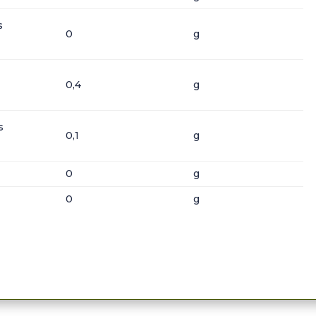
s
0
g
0,4
g
s
0,1
g
0
g
0
g