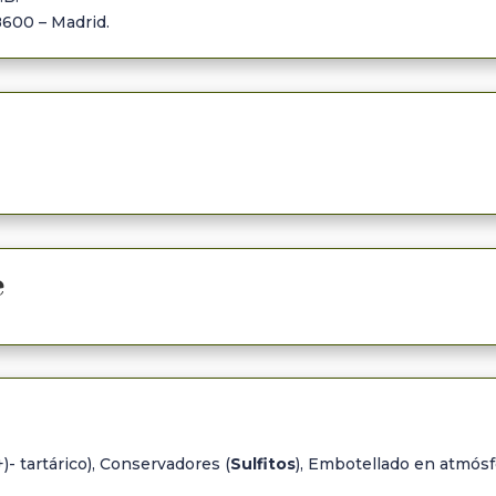
8600 – Madrid.
e
)- tartárico), Conservadores (
Sulfitos
), Embotellado en atmósf