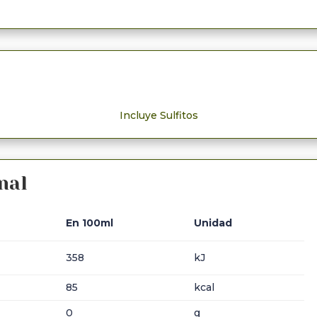
Incluye Sulfitos
nal
En 100ml
Unidad
358
kJ
85
kcal
0
g